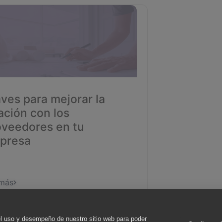
Cómo ap
Marketpl
proveed
construc
más opo
comercia
ves para mejorar la
ación con los
oveedores en tu
Ver más
presa
 más
el uso y desempeño de nuestro sitio web para poder