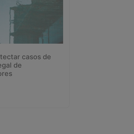
ectar casos de
egal de
ores