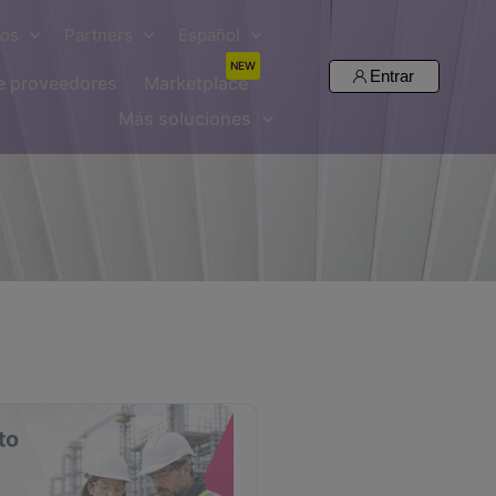
sos
Partners
Español
NEW
Entrar
de proveedores
Marketplace
Más soluciones