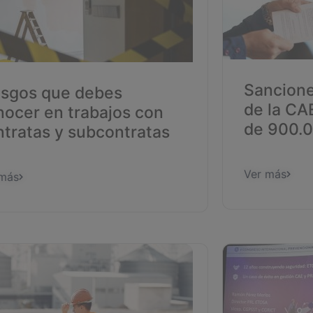
Sancione
esgos que debes
de la CA
nocer en trabajos con
de 900.0
ntratas y subcontratas
Ver más
 más