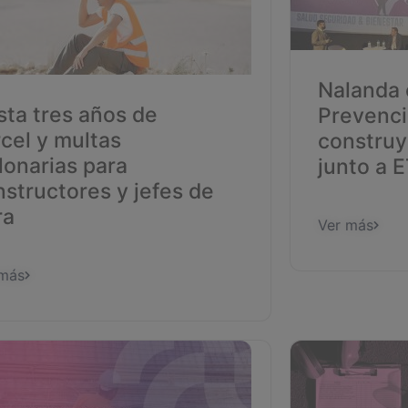
Nalanda
sta tres años de
Prevenci
cel y multas
construy
lonarias para
junto a 
structores y jefes de
ra
Ver más
 más