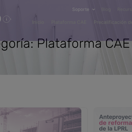
Soporte
Blog
Recur
Inicio
Plataforma CAE
Precalificación 
goría: Plataforma CAE