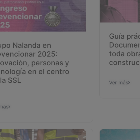
Guía prác
Documen
upo Nalanda en
toda obr
evencionar 2025:
construc
novación, personas y
nología en el centro
la SSL
Ver más
 más