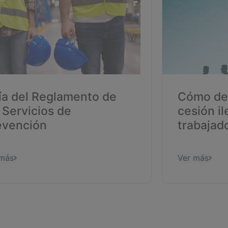
ía del Reglamento de
Cómo det
 Servicios de
cesión il
evención
trabajad
 más
Ver más