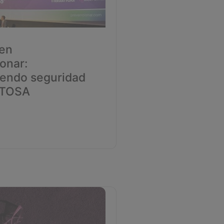
 en
onar:
endo seguridad
ETOSA