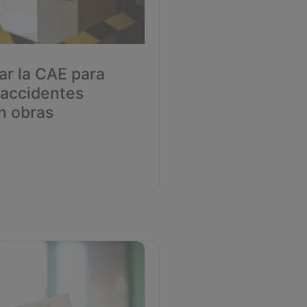
r la CAE para
 accidentes
n obras