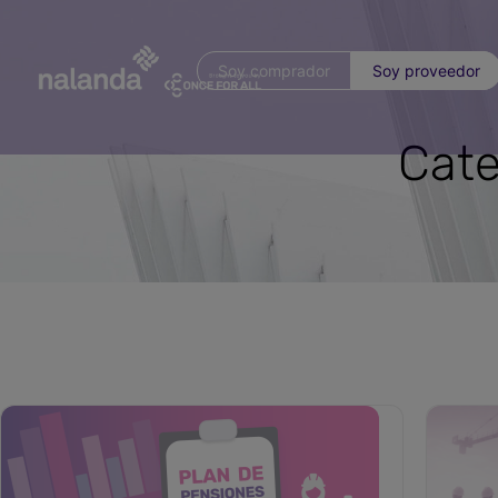
Soy comprador
Soy proveedor
Cate