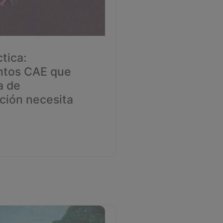
tica:
tos CAE que
a de
ción necesita