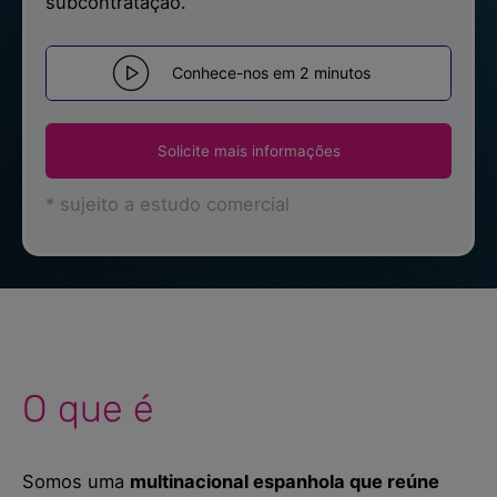
subcontratação.
Manuais do utilizador
Conhece-nos em 2 minutos
Entrar
Solicite mais informações
Hablemos
* sujeito a estudo comercial
O que é
Somos uma
multinacional espanhola que reúne