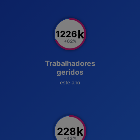
k
1226
+62%
Trabalhadores
geridos
este ano
k
228
+43%