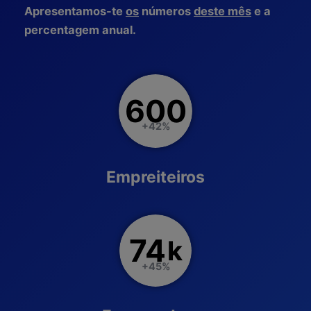
Apresentamos-te
os
números
deste mês
e a
percentagem anual.
600
+42%
Empreiteiros
74
k
+45%