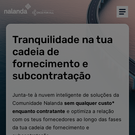
Sou comprador
Sou fornecedor
Tranquilidade na tua
Coordenação das actividades
comerciais
cadeia de
fornecimento e
Más soluciones
subcontratação
Recursos
Junta-te à nuvem inteligente de soluções da
Partners
Comunidade Nalanda
sem qualquer custo*
enquanto contratante
e optimiza a relação
Português
com os teus fornecedores ao longo das fases
da tua cadeia de fornecimento e
FAQ