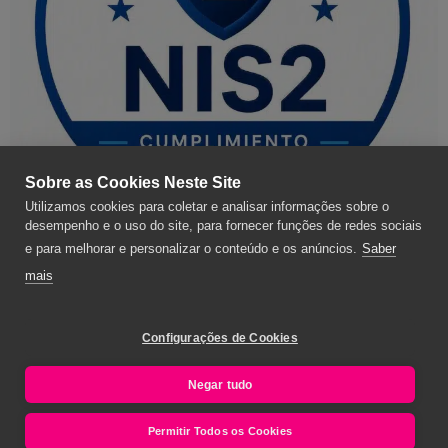
Sobre as Cookies Neste Site
Utilizamos cookies para coletar e analisar informações sobre o
desempenho e o uso do site, para fornecer funções de redes sociais
e para melhorar e personalizar o conteúdo e os anúncios.
Saber
mais
© 2020 NALANDA GLOBAL, S.A. – Todos os direitos reservados.
Termos e condições gerais
–
Termos e condições de utilização da
Configurações de Cookies
plataforma web
–
Política de privacidade
–
Política de cookies
Negar tudo
Permitir Todos os Cookies