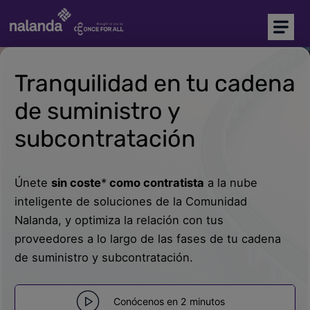
Soy comprador
Soy proveedor
Tranquilidad en tu cadena
Inicio
de suministro y
Plataforma CAE
subcontratación
Precalificación de proveedores
Únete
sin coste
*
como contratista
a la nube
NEW
Marketplace
inteligente de soluciones de la Comunidad
Nalanda, y optimiza la relación con tus
Más soluciones
proveedores a lo largo de las fases de tu cadena
de suministro y subcontratación.
Soporte
Conócenos en 2 minutos