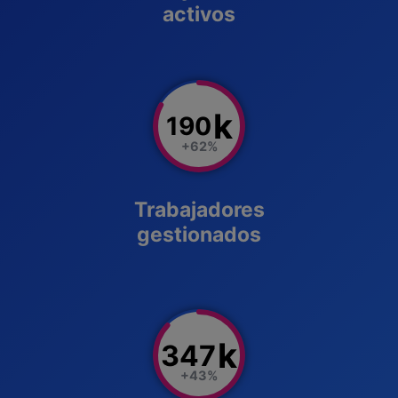
activos
k
190
+62%
Trabajadores
gestionados
k
347
+43%