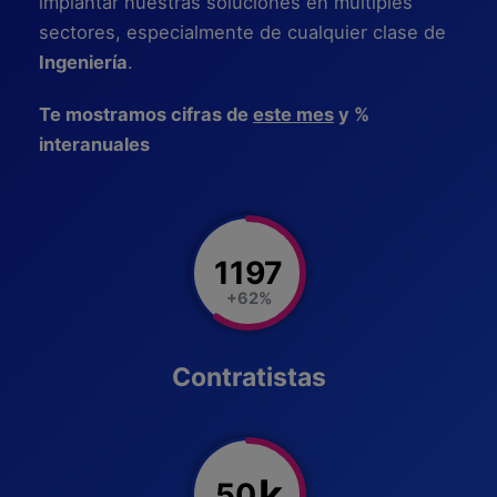
implantar nuestras soluciones en múltiples
sectores, especialmente de cualquier clase de
Ingeniería
.
Te mostramos cifras de
este mes
y %
interanuales
1197
+62%
Contratistas
k
50