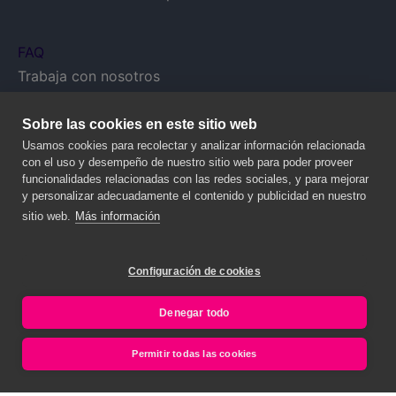
FAQ
Trabaja con nosotros
Comunidades
Email:
gestionacontratas@onceforall.com
Sobre las cookies en este sitio web
Usamos cookies para recolectar y analizar información relacionada
con el uso y desempeño de nuestro sitio web para poder proveer
funcionalidades relacionadas con las redes sociales, y para mejorar
y personalizar adecuadamente el contenido y publicidad en nuestro
sitio web.
Más información
Configuración de cookies
Denegar todo
© 2020 NALANDA GLOBAL, S.A. – Todos los derechos reservados.
Permitir todas las cookies
Legal y Privacy