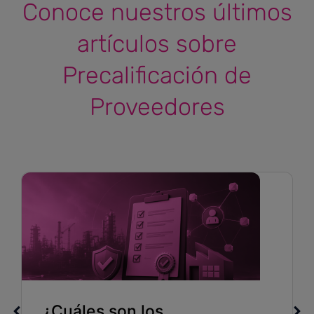
Conoce nuestros últimos
artículos sobre
Precalificación de
Proveedores
¿Cuáles son los