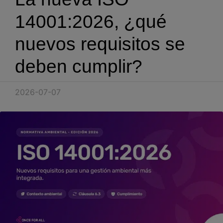
Blog
14001:2026, ¿qué
Recursos
nuevos requisitos se
deben cumplir?
Partners
Español
2026-07-07
Entrar
Hablemos