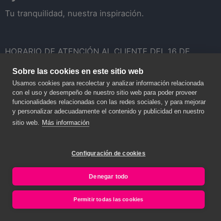
Tu tranquilidad, nuestra inspiración.
HORARIO DE ATENCIÓN AL CLIENTE DEL 16 DE
SEPTIEMBRE AL 15 DE JUNIO: Lunes a Jueves de
Sobre las cookies en este sitio web
08:30 a 18:00. Viernes de 08:00 a 15:00
Usamos cookies para recolectar y analizar información relacionada
HORARIO DE ATENCIÓN AL CLIENTE DEL 16 DE
con el uso y desempeño de nuestro sitio web para poder proveer
funcionalidades relacionadas con las redes sociales, y para mejorar
JUNIO AL 15 DE SEPTIEMBRE: Lunes a Viernes de
y personalizar adecuadamente el contenido y publicidad en nuestro
8:00 a 15:00
sitio web.
Más información
Solicita más información
Configuración de cookies
Denegar todo
Permitir todas las cookies