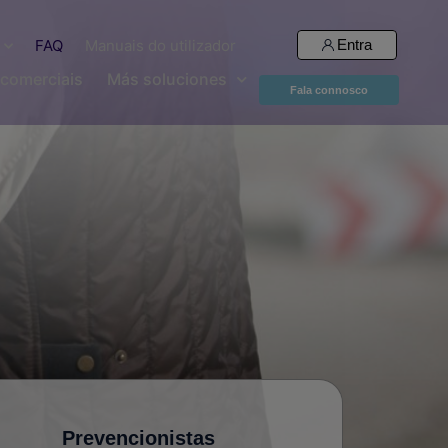
FAQ
Manuais do utilizador
Entra
comerciais
Más soluciones
Fala connosco
Prevencionistas