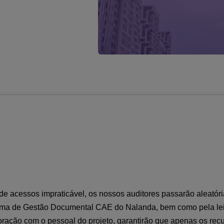
de acessos impraticável, os nossos auditores passarão aleatór
forma de Gestão Documental CAE do Nalanda, bem como pela lei
ração com o pessoal do projeto, garantirão que apenas os rec