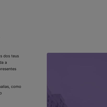
?
s dos teus
da a
presentes
malias, como
ão