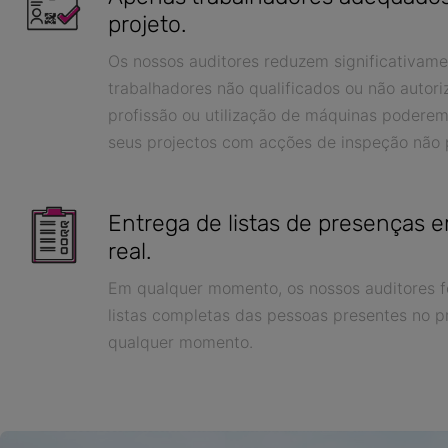
projeto.
Os nossos auditores reduzem significativame
trabalhadores não qualificados ou não autor
profissão ou utilização de máquinas poderem
seus projectos com acções de inspeção não 
Entrega de listas de presenças
real.
Em qualquer momento, os nossos auditores 
listas completas das pessoas presentes no p
qualquer momento.