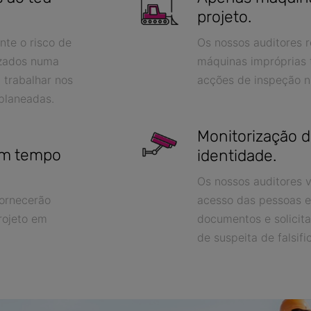
projeto.
nte o risco de
Os nossos auditores r
izados numa
máquinas impróprias 
 trabalhar nos
acções de inspeção n
planeadas.
Monitorização de
 em tempo
identidade.
Os nossos auditores v
fornecerão
acesso das pessoas e
rojeto em
documentos e solicit
de suspeita de falsif