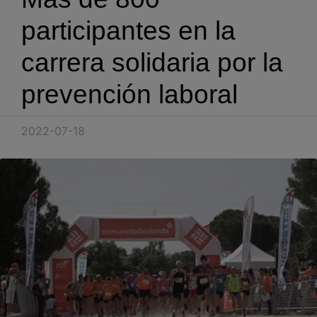
Blog
participantes en la
Recursos
carrera solidaria por la
prevención laboral
Partners
Español
2022-07-18
Entrar
Hablemos