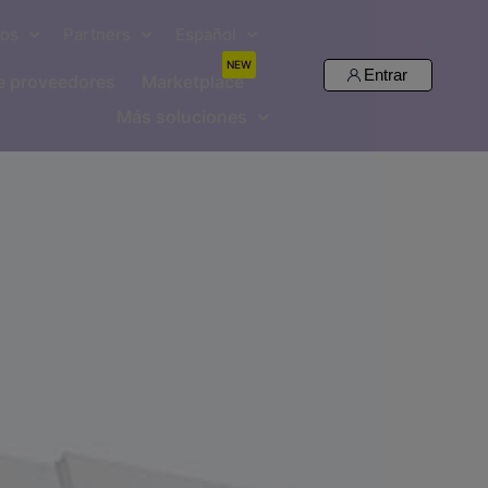
sos
Partners
Español
NEW
Entrar
de proveedores
Marketplace
Más soluciones