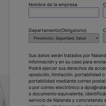
Nombre de la empresa
C
Departamento
(Obligatorio)
C
Consentimiento
(Obligatorio)
Sus datos serán tratados por Naland
información y en su caso para envi
Podrá ejercer sus derechos de acceso
oposición, limitación. portabilidad o revocar su consentimiento,
portabilidad mediante correo postal
o por correo electrónico a dpo@na
o documento equivalente, identific
servicio de Nalanda y concretando su solicitud. Al enviarnos su