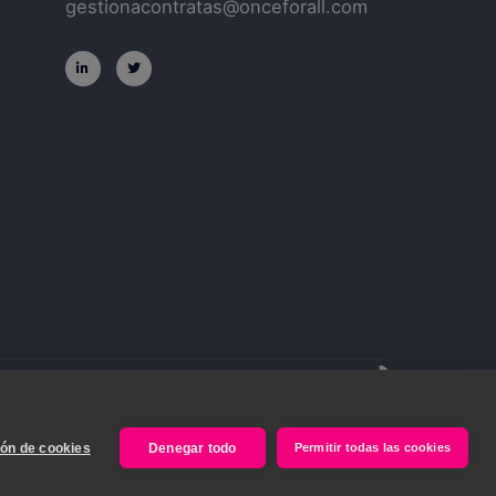
gestionacontratas@onceforall.com
ión de cookies
Denegar todo
Permitir todas las cookies