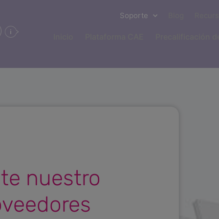
Soporte
Blog
Recur
Inicio
Plataforma CAE
Precalificación 
ste nuestro
roveedores