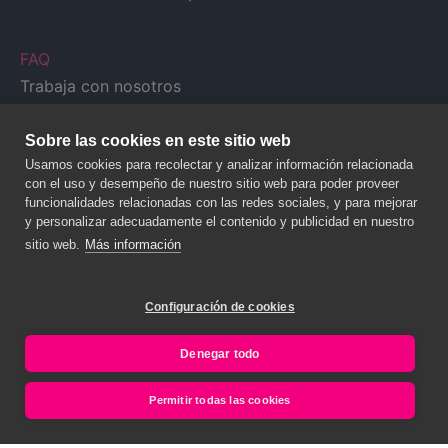
FAQ
Trabaja con nosotros
Comunidades
Email:
gestionacontratas@onceforall.com
Sobre las cookies en este sitio web
Usamos cookies para recolectar y analizar información relacionada
con el uso y desempeño de nuestro sitio web para poder proveer
funcionalidades relacionadas con las redes sociales, y para mejorar
y personalizar adecuadamente el contenido y publicidad en nuestro
sitio web.
Más información
Configuración de cookies
Denegar todo
© 2020 NALANDA GLOBAL, S.A. – Todos los derechos reservados.
Permitir todas las cookies
Legal y Privacy