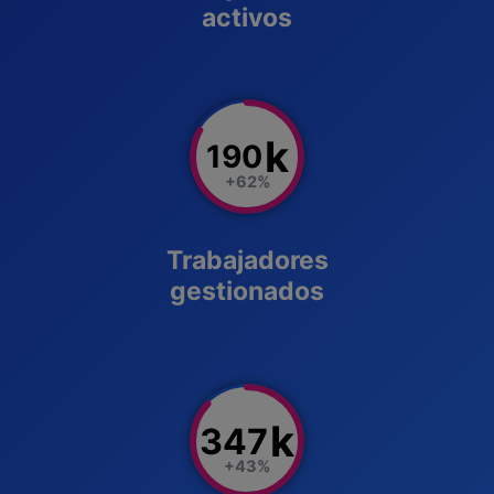
activos
k
190
+62%
Trabajadores
gestionados
k
347
+43%