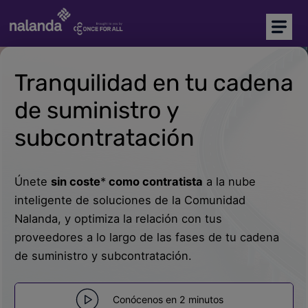
Soy comprador
Soy proveedor
Tranquilidad en tu cadena
Inicio
de suministro y
Plataforma CAE
subcontratación
Precalificación de proveedores
Únete
sin coste
*
como contratista
a la nube
NEW
Marketplace
inteligente de soluciones de la Comunidad
Nalanda, y optimiza la relación con tus
Más soluciones
proveedores a lo largo de las fases de tu cadena
de suministro y subcontratación.
Soporte
Conócenos en 2 minutos