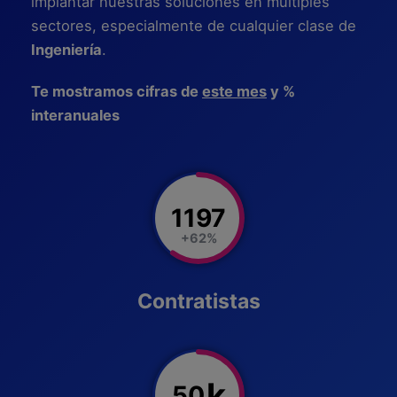
implantar nuestras soluciones en múltiples
sectores, especialmente de cualquier clase de
Ingeniería
.
Te mostramos cifras de
este mes
y %
interanuales
1197
+62%
Contratistas
k
50