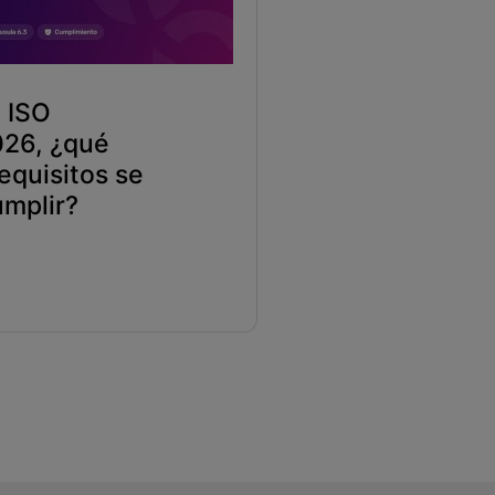
 ISO
26, ¿qué
equisitos se
mplir?