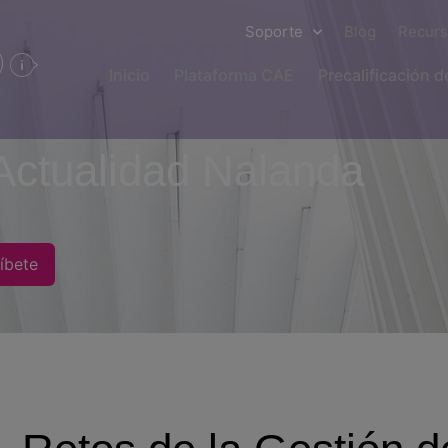
Soporte
Blog
Recur
Inicio
Plataforma CAE
Precalificación 
Actualidad Nalanda
íbete