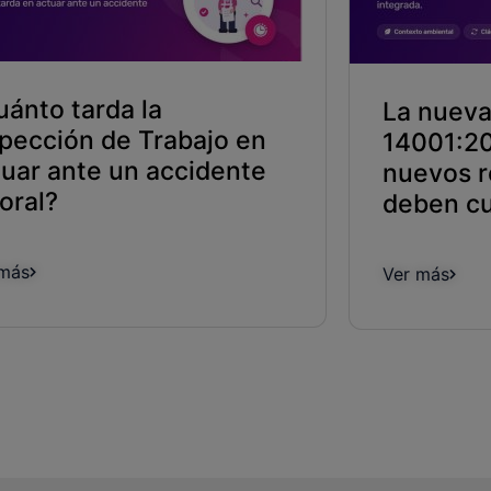
uánto tarda la
La nueva
spección de Trabajo en
14001:20
tuar ante un accidente
nuevos r
oral?
deben cu
 más
Ver más