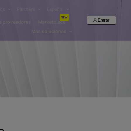
sos
Partners
Español
NEW
Entrar
de proveedores
Marketplace
Más soluciones