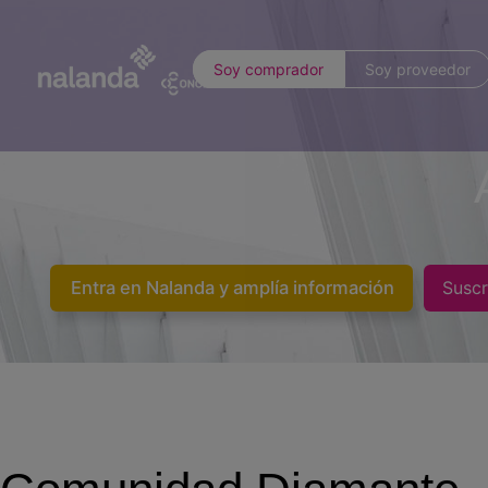
Soy comprador
Soy proveedor
Entra en Nalanda y amplía información
Suscr