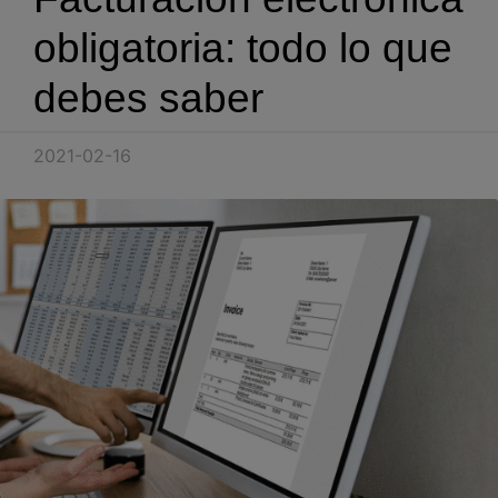
Blog
obligatoria: todo lo que
Recursos
debes saber
Partners
2021-02-16
Español
Entrar
Hablemos