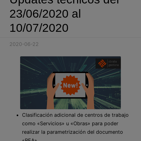
Blog
23/06/2020 al
Recursos
10/07/2020
Partners
2020-06-22
Español
Entrar
Hablemos
Clasificación adicional de centros de trabajo
como «Servicios» u «Obras» para poder
realizar la parametrización del documento
«REA»