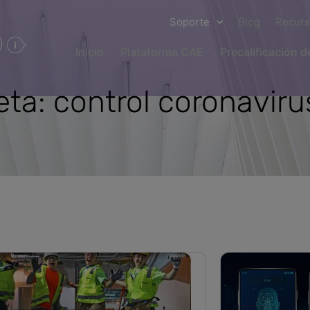
Soporte
Blog
Recur
Inicio
Plataforma CAE
Precalificación 
eta: control coronaviru