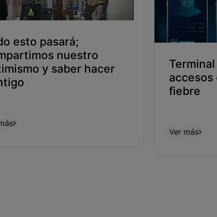
do esto pasará;
mpartimos nuestro
Terminal
timismo y saber hacer
accesos 
ntigo
fiebre
 más
Ver más