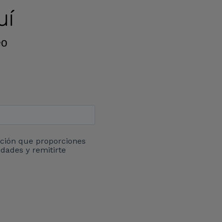
uí
eo