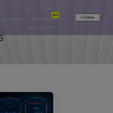
sos
Partners
Español
NEW
Entrar
de proveedores
Marketplace
Más soluciones
s