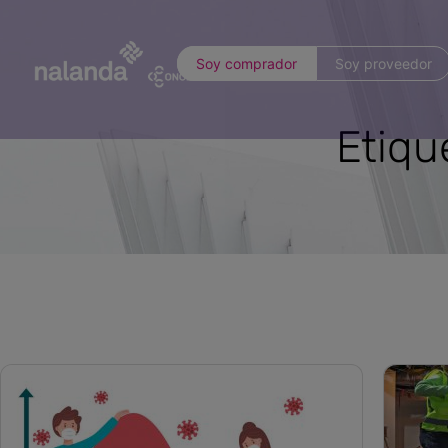
Soy comprador
Soy proveedor
Etiqu