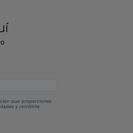
uí
eo