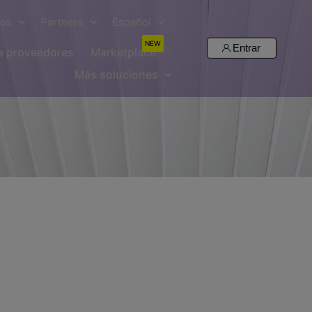
sos
Partners
Español
NEW
Entrar
de proveedores
Marketplace
Más soluciones