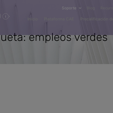
Soporte
Blog
Recur
Inicio
Plataforma CAE
Precalificación 
queta: empleos verdes