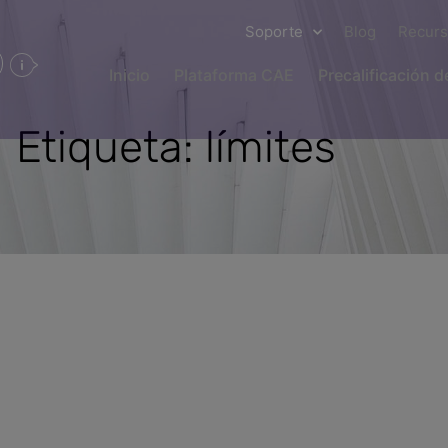
Soporte
Blog
Recur
Inicio
Plataforma CAE
Precalificación 
Etiqueta: límites