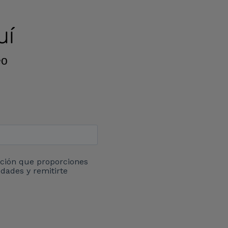
uí
eo