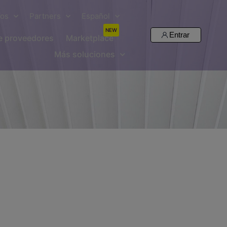
sos
Partners
Español
NEW
Entrar
de proveedores
Marketplace
Más soluciones