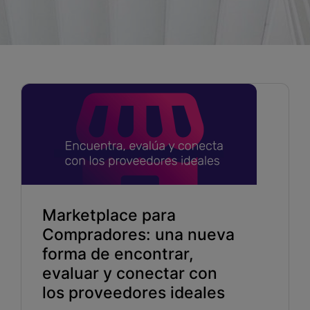
Blog
Recursos
Partners
Español
Entrar
Marketplace para
Hablemos
Compradores: una nueva
forma de encontrar,
evaluar y conectar con
los proveedores ideales