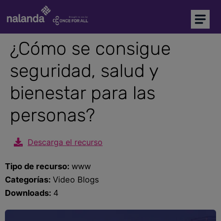
Soy comprador
Soy proveedor
¿Cómo se consigue
seguridad, salud y
Inicio
bienestar para las
Plataforma CAE
personas?
Precalificación de proveedores
NEW
Marketplace
Descarga el recurso
Tipo de recurso:
www
Más soluciones
Categorías:
Video Blogs
Downloads:
4
Soporte