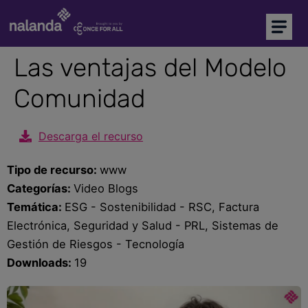
Soy comprador
Soy proveedor
Las ventajas del Modelo
Comunidad
Inicio
Plataforma CAE
Descarga el recurso
Precalificación de proveedores
Tipo de recurso:
www
Categorías:
Video Blogs
Marketplace
NEW
Temática:
ESG - Sostenibilidad - RSC, Factura
Electrónica, Seguridad y Salud - PRL, Sistemas de
Más soluciones
Gestión de Riesgos - Tecnología
Downloads:
19
Soporte