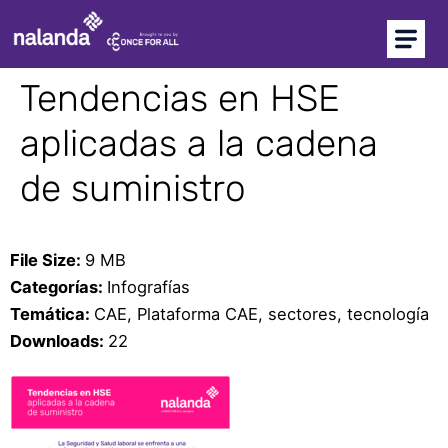
Soy comprador
Soy proveedor
Tendencias en HSE
aplicadas a la cadena
Inicio
de suministro
Plataforma CAE
Precalificación de proveedores
File Size:
9 MB
NEW
Marketplace
Categorías:
Infografías
Temática:
CAE, Plataforma CAE, sectores, tecnología
Más soluciones
Downloads:
22
Soporte