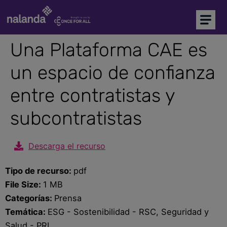
Soy comprador
Soy proveedor
Una Plataforma CAE es
un espacio de confianza
Inicio
entre contratistas y
Plataforma CAE
subcontratistas
Precalificación de proveedores
Marketplace
NEW
Descarga el recurso
Tipo de recurso:
pdf
Más soluciones
File Size:
1 MB
Categorías:
Prensa
Temática:
ESG - Sostenibilidad - RSC, Seguridad y
Soporte
Salud - PRL