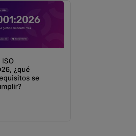
 ISO
26, ¿qué
equisitos se
mplir?