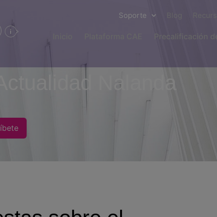
Soporte
Blog
Recur
Inicio
Plataforma CAE
Precalificación 
Actualidad Nalanda
íbete