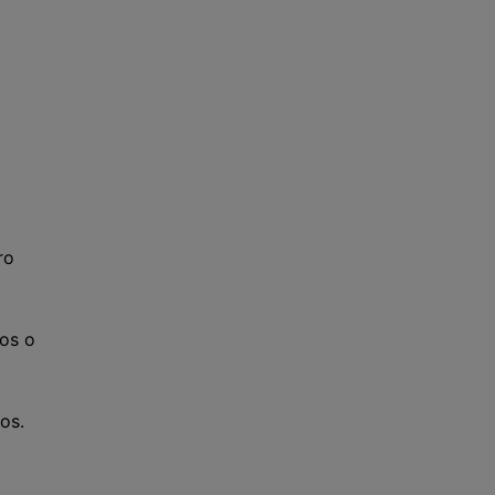
ro
mos o
os.