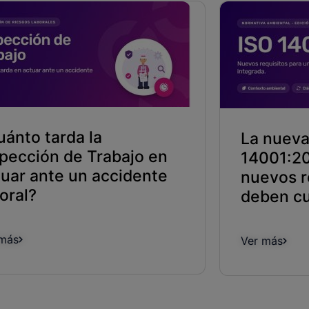
uánto tarda la
La nueva
spección de Trabajo en
14001:20
tuar ante un accidente
nuevos r
oral?
deben cu
 más
Ver más