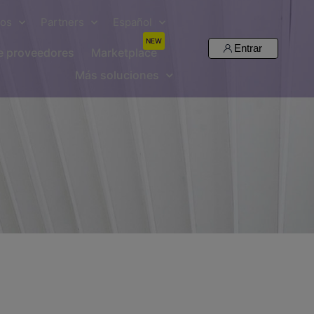
sos
Partners
Español
NEW
Entrar
de proveedores
Marketplace
Más soluciones