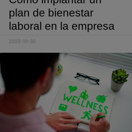
Blog
plan de bienestar
Recursos
laboral en la empresa
Partners
2023-10-30
Español
Entrar
Hablemos