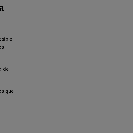
a
osible
os
d de
os que