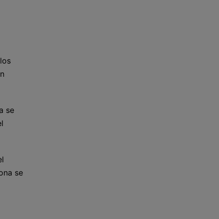
los
on
a se
l
el
ona se