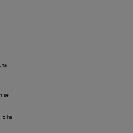
una
n se
 lo ha