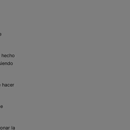
e
e hecho
siendo
e hacer
de
onar la