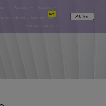
sos
Partners
Español
NEW
Entrar
de proveedores
Marketplace
Más soluciones