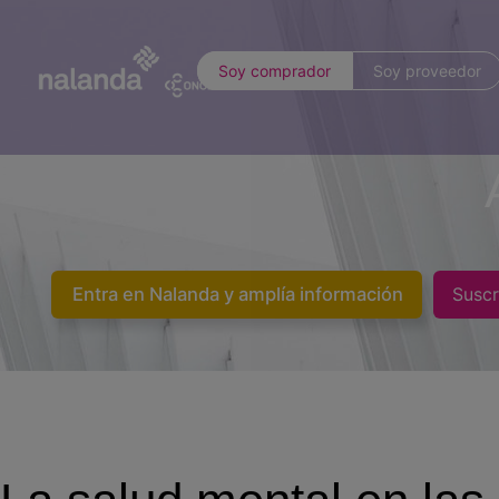
Soy comprador
Soy proveedor
Entra en Nalanda y amplía información
Suscr