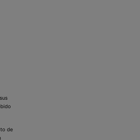
 sus
ebido
nto de
n