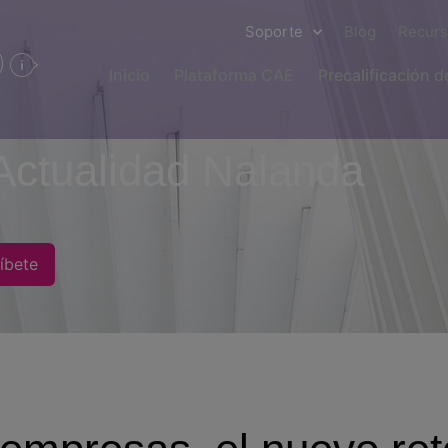
Soporte
Blog
Recur
Inicio
Plataforma CAE
Precalificación 
Actualidad Nalanda
íbete