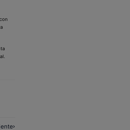
 con
ra
cta
al.
iente