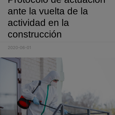
Blog
ante la vuelta de la
Recursos
actividad en la
construcción
Partners
Español
2020-06-01
Entrar
Hablemos