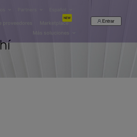
sos
Partners
Español
NEW
Entrar
de proveedores
Marketplace
Más soluciones
hí