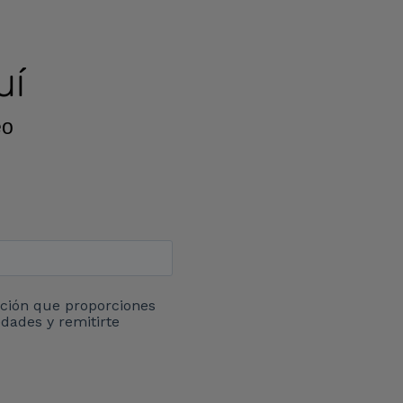
uí
eo