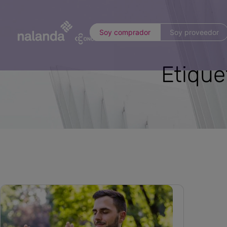
Soy comprador
Soy proveedor
Etique