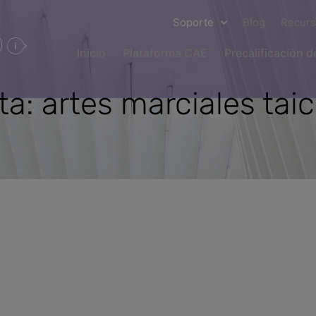
Soporte
Blog
Recur
Inicio
Plataforma CAE
Precalificación 
ta: artes marciales taic