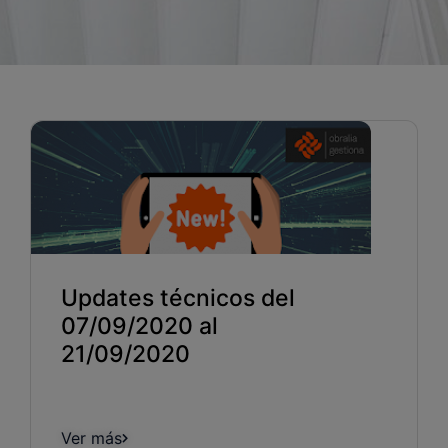
Blog
Recursos
Partners
Español
Entrar
Updates técnicos del
Hablemos
07/09/2020 al
21/09/2020
Ver más