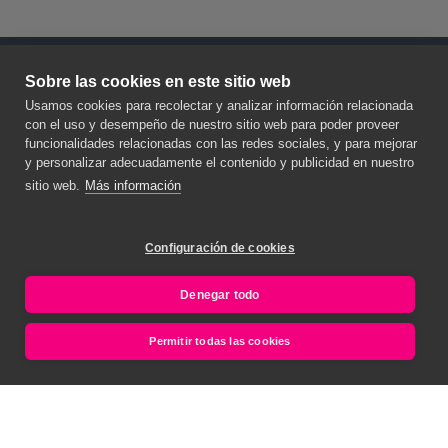
Sobre las cookies en este sitio web
Usamos cookies para recolectar y analizar información relacionada
Descubre en todo lo que podemos
con el uso y desempeño de nuestro sitio web para poder proveer
ayudarte
funcionalidades relacionadas con las redes sociales, y para mejorar
y personalizar adecuadamente el contenido y publicidad en nuestro
Tu tranquilidad, nuestra inspiración.
sitio web.
Más información
Configuración de cookies
HORARIO DE ATENCIÓN AL CLIENTE DEL 16 DE
SEPTIEMBRE AL 15 DE JUNIO: Lunes a Jueves de
Denegar todo
08:30 a 18:00. Viernes de 08:00 a 15:00
HORARIO DE ATENCIÓN AL CLIENTE DEL 16 DE
Permitir todas las cookies
JUNIO AL 15 DE SEPTIEMBRE: Lunes a Viernes de
8:00 a 15:00