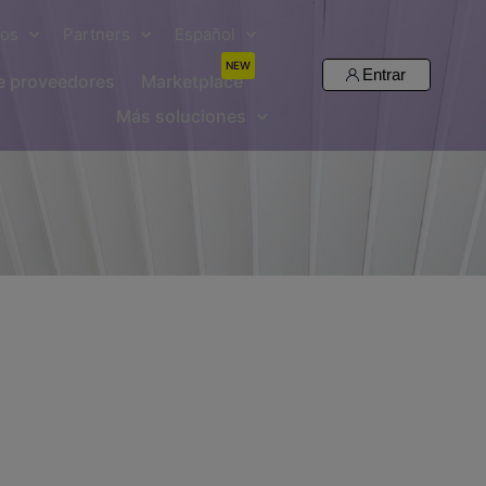
sos
Partners
Español
NEW
Entrar
de proveedores
Marketplace
Más soluciones