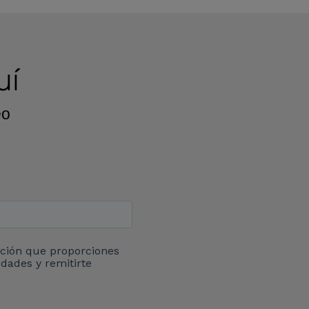
uí
eo