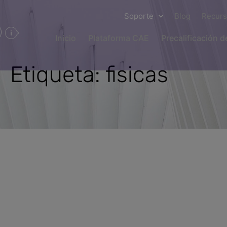
Soporte
Blog
Recur
Inicio
Plataforma CAE
Precalificación 
Etiqueta: fisicas