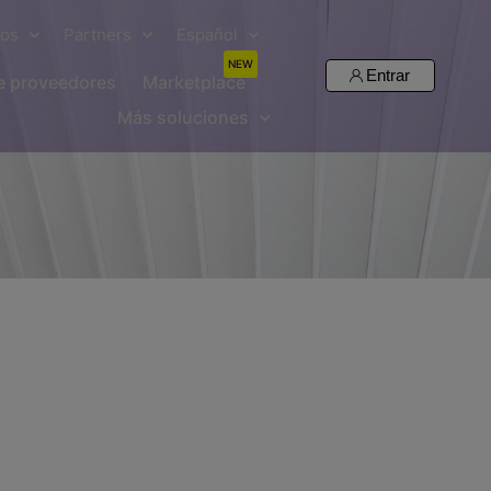
sos
Partners
Español
NEW
Entrar
de proveedores
Marketplace
Más soluciones