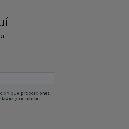
uí
eo