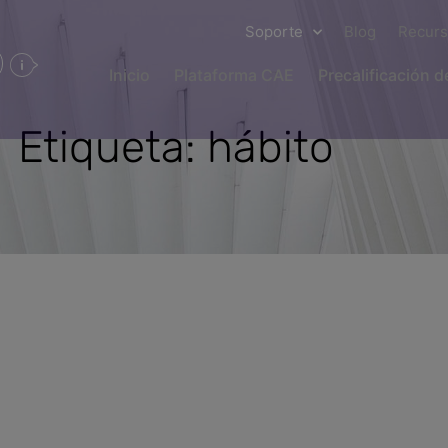
Soporte
Blog
Recur
Inicio
Plataforma CAE
Precalificación 
Etiqueta: hábito