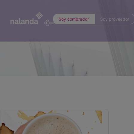
Soy comprador
Soy proveedor