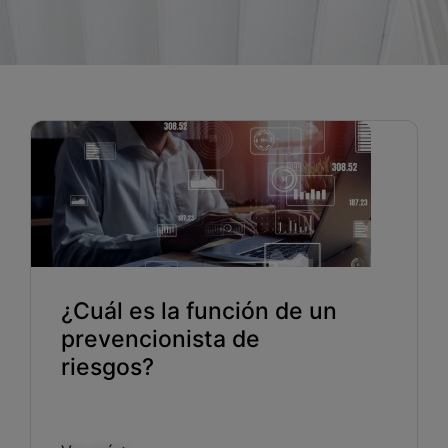
Blog
Recursos
Partners
Español
Entrar
¿Cuál es la función de un
Hablemos
prevencionista de
riesgos?