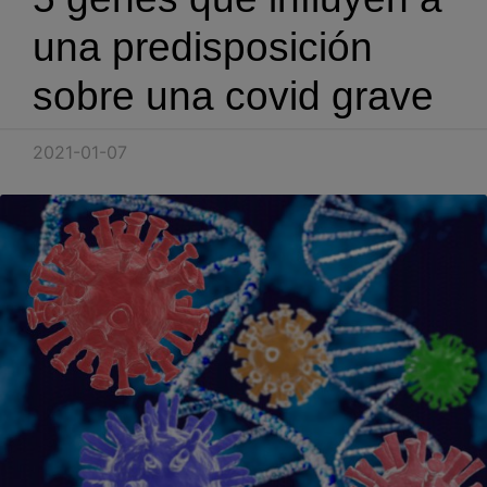
Blog
una predisposición
Recursos
sobre una covid grave
Partners
2021-01-07
Español
Entrar
Hablemos