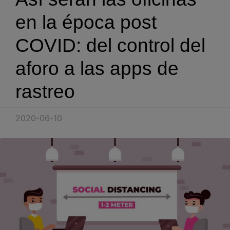
Blog
en la época post
Recursos
COVID: del control del
aforo a las apps de
Partners
rastreo
Español
2020-06-10
Entrar
Hablemos