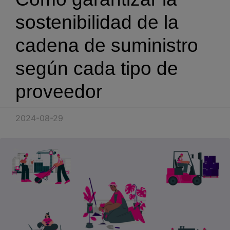
Blog
sostenibilidad de la
Recursos
cadena de suministro
según cada tipo de
Partners
proveedor
Español
2024-08-29
Entrar
Hablemos