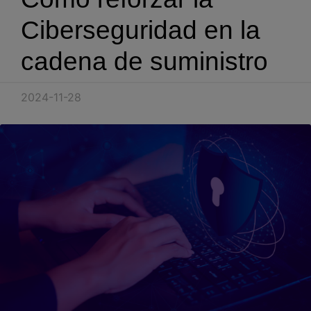
Blog
Ciberseguridad en la
Recursos
cadena de suministro
Partners
2024-11-28
Español
Entrar
Hablemos