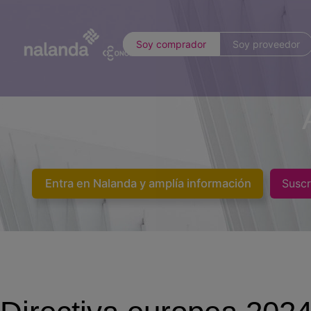
Soy comprador
Soy proveedor
Entra en Nalanda y amplía información
Suscr