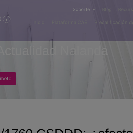
Soporte
Blog
Recur
Inicio
Plataforma CAE
Precalificación 
Actualidad Nalanda
íbete