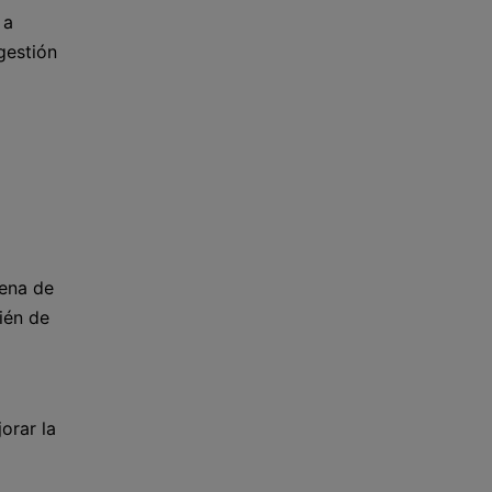
 a
gestión
dena de
ién de
orar la