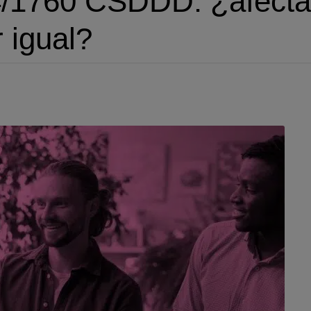
4/1760 CSDDD: ¿afecta
 igual?