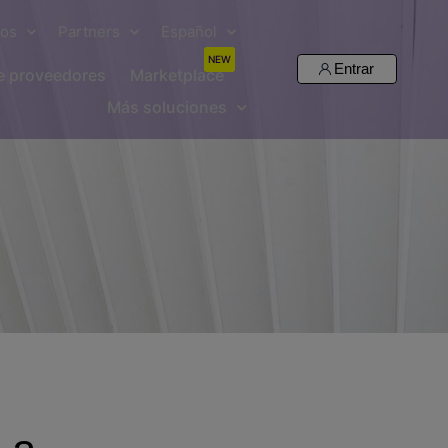
sos
Partners
Español
NEW
Entrar
de proveedores
Marketplace
Más soluciones