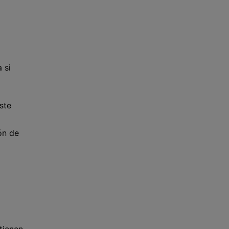
 si
ste
ón de
tienen