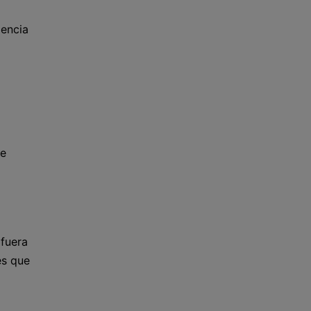
gencia
se
 fuera
es que