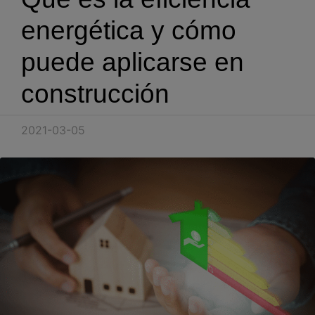
Blog
energética y cómo
Recursos
puede aplicarse en
construcción
Partners
Español
2021-03-05
Entrar
Hablemos