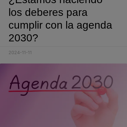
Blog
los deberes para
Recursos
cumplir con la agenda
2030?
Partners
Español
2024-11-11
Entrar
Hablemos