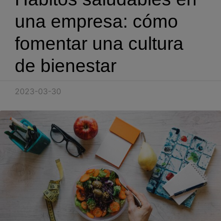
Blog
una empresa: cómo
Recursos
fomentar una cultura
de bienestar
Partners
Español
2023-03-30
Entrar
Hablemos