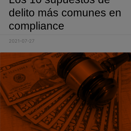
Blog
delito más comunes en
Recursos
compliance
Partners
2021-07-27
Español
Entrar
Hablemos