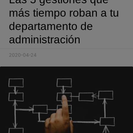
Blog
más tiempo roban a tu
Recursos
departamento de
administración
Partners
Español
2020-04-24
Entrar
Hablemos