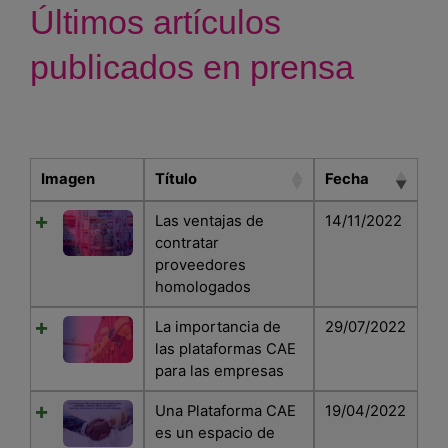
Últimos artículos
Blog
publicados en prensa
Recursos
Partners
Español
Imagen
Título
Fecha
Las ventajas de
14/11/2022
contratar
Entrar
proveedores
homologados
Hablemos
La importancia de
29/07/2022
las plataformas CAE
para las empresas
Una Plataforma CAE
19/04/2022
es un espacio de