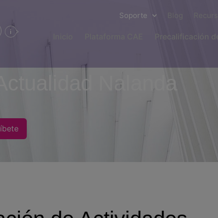
Soporte
Blog
Recur
Inicio
Plataforma CAE
Precalificación 
Actualidad Nalanda
íbete