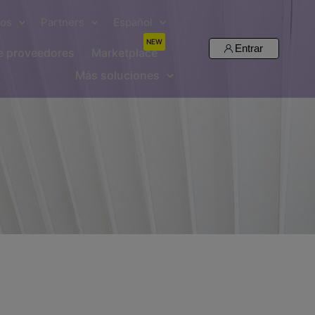
sos
Partners
Español
NEW
Entrar
de proveedores
Marketplace
Más soluciones