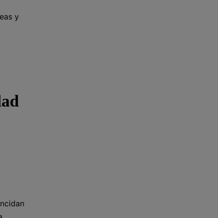
reas y
dad
incidan
a