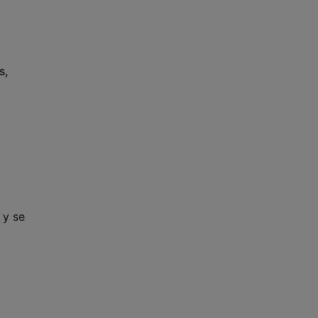
s,
 y se