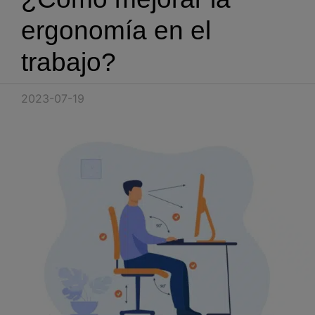
Blog
ergonomía en el
Recursos
trabajo?
Partners
2023-07-19
Español
Entrar
Hablemos