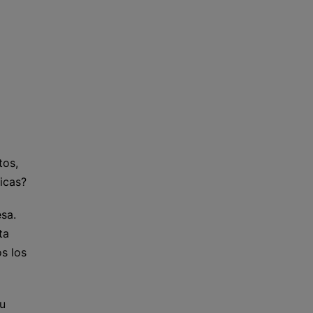
tos,
icas?
sa.
ta
s los
su