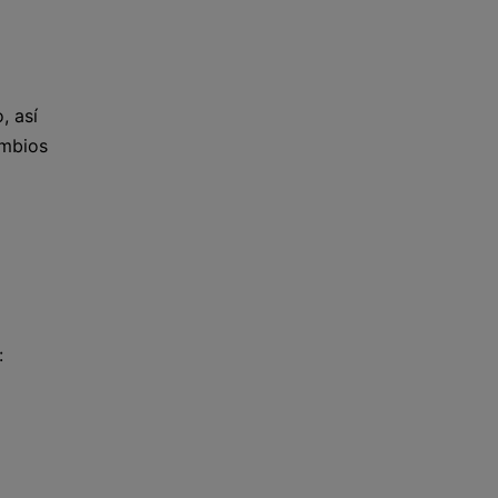
, así
ambios
: