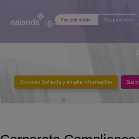
Soy comprador
Soy proveedor
Entra en Nalanda y amplía información
Suscr