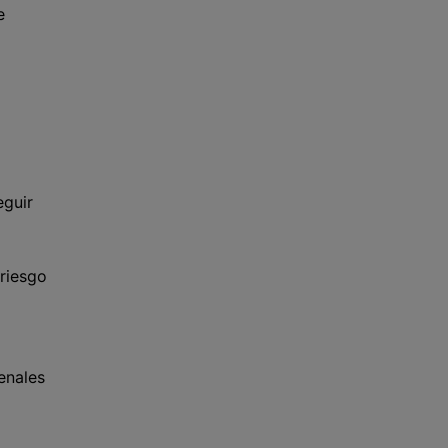
e
eguir
 riesgo
enales