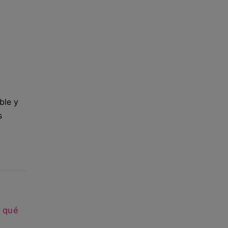
ble y
s
,
qué