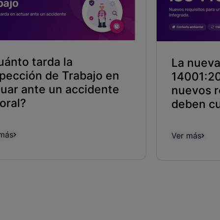
uánto tarda la
La nueva
spección de Trabajo en
14001:20
tuar ante un accidente
nuevos r
oral?
deben cu
 más
Ver más