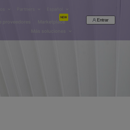
sos
Partners
Español
NEW
Entrar
de proveedores
Marketplace
Más soluciones