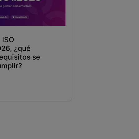
 ISO
26, ¿qué
equisitos se
mplir?