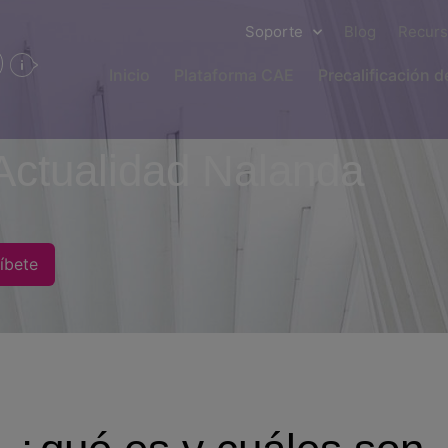
Soporte
Blog
Recur
Inicio
Plataforma CAE
Precalificación 
Actualidad Nalanda
íbete