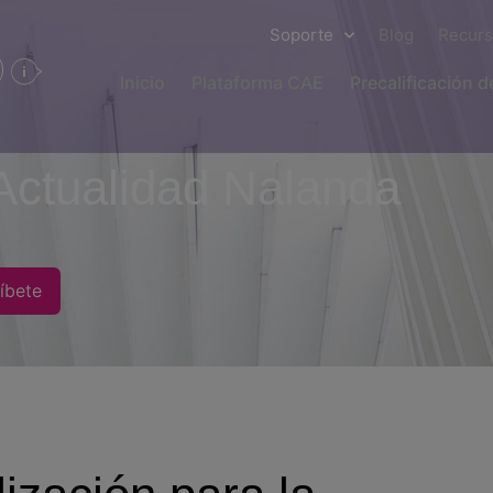
Soporte
Blog
Recur
Inicio
Plataforma CAE
Precalificación 
Actualidad Nalanda
íbete