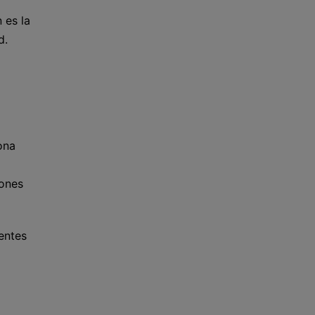
 es la
d.
ona
iones
entes