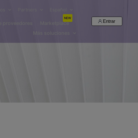
sos
Partners
Español
NEW
Entrar
de proveedores
Marketplace
Más soluciones