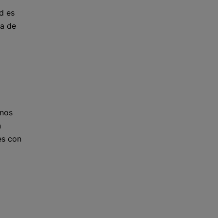
d es
ea de
rnos
n
es con