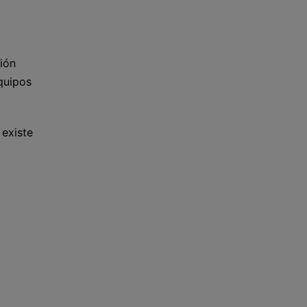
ión
quipos
 existe