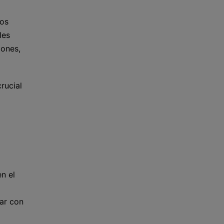
tos
les
iones,
rucial
n el
uar con