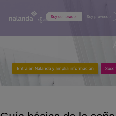
Soy comprador
Soy proveedor
Entra en Nalanda y amplía información
Suscr