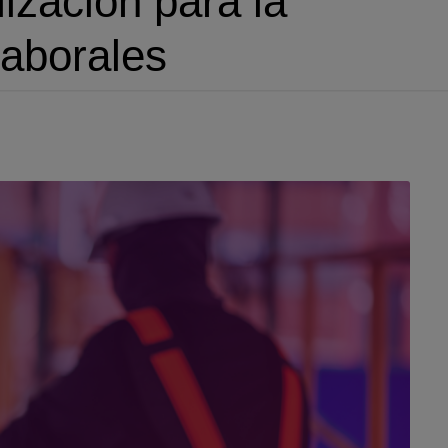
ización para la
laborales