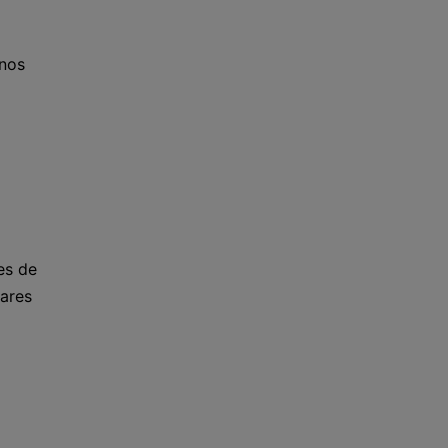
enos
es de
ares