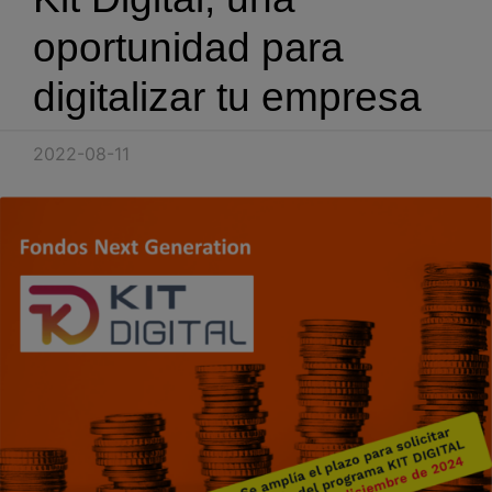
Blog
oportunidad para
Recursos
digitalizar tu empresa
Partners
2022-08-11
Español
Entrar
Hablemos