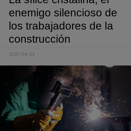
Blog
enemigo silencioso de
Recursos
los trabajadores de la
construcción
Partners
Español
2021-04-22
Entrar
Hablemos