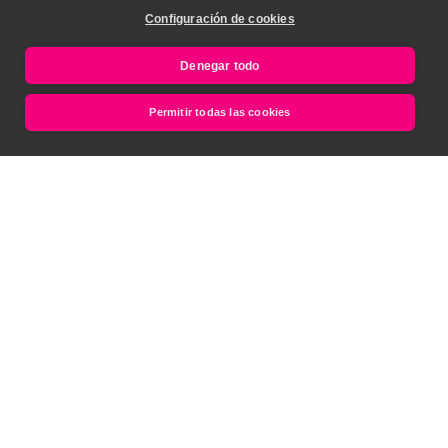
Configuración de cookies
Denegar todo
Permitir todas las cookies
¿Podría haberse evitado
el accidente de
Germanwings?
Ver más