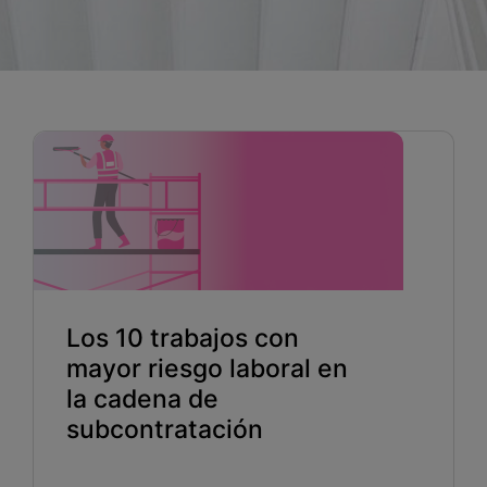
Blog
Recursos
Partners
Español
Entrar
Los 10 trabajos con
Hablemos
mayor riesgo laboral en
la cadena de
subcontratación