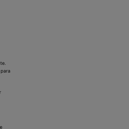
te.
 para
r
ue