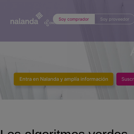
Soy comprador
Soy proveedor
Entra en Nalanda y amplía información
Suscr