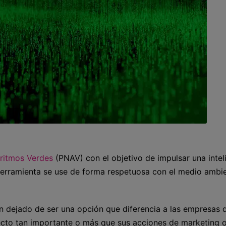
oritmos Verdes
(PNAV) con el objetivo de impulsar una intel
ta herramienta se use de forma respetuosa con el medio ambi
an dejado de ser una opción que diferencia a las empresas 
ecto tan importante o más que sus acciones de marketing o