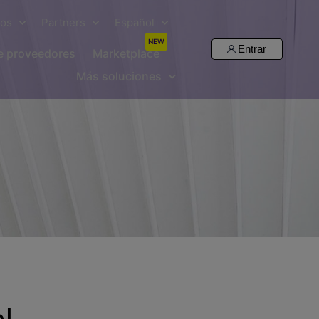
sos
Partners
Español
NEW
Entrar
de proveedores
Marketplace
Más soluciones