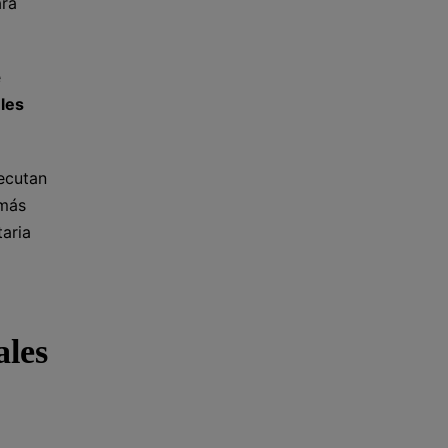
ara
e
 les
jecutan
emás
taria
ales