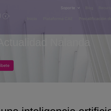
Soporte
Blog
Recur
Inicio
Plataforma CAE
Precalificación 
Actualidad Nalanda
íbete