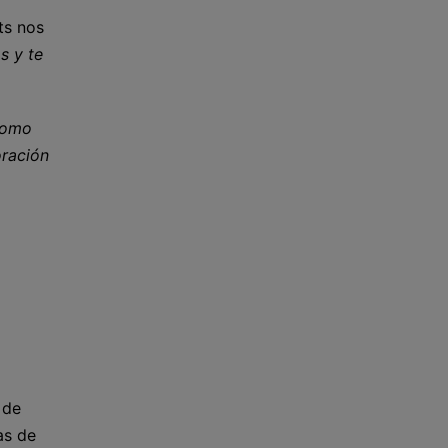
ts nos
s y te
 como
oración
 de
as de