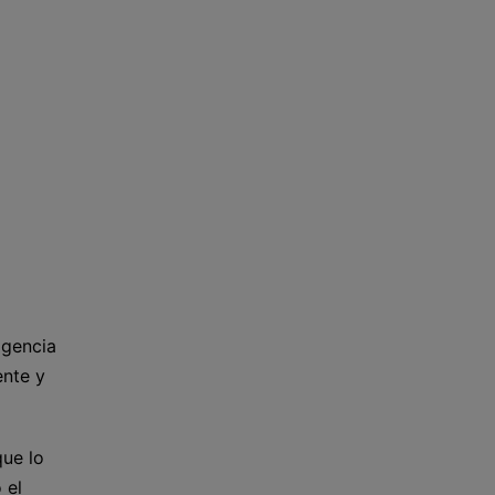
igencia
ente y
que lo
 el