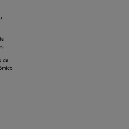
a
ia
es.
o de
nómico