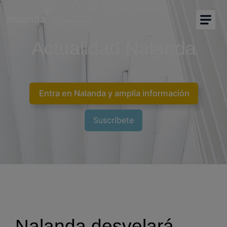
Soy comprador
Soy proveedor
Actualidad Nalanda
Inicio
Plataforma CAE
Entra en Nalanda y amplía información
Precalificación de proveedores
Suscríbete
Marketplace
NEW
Más soluciones
Soporte
Nalanda desvelará